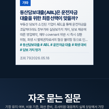
동산담보대출(ABL)은 운전자금
대출을 위한 최종선택이 맞을까?
부동산 담보가 소진된 기업이 ABL을 통해 운전자금을
조달하더라도 장부가와 실담보가치 차이, 담보 제공에
따른 영업제약, 재무 covenant 위반 시 즉시 상환
위험, 회생 시 별제권자로서의 협상 불리함 등으로 인해
오히려 위험이 커질 수 있습니다. 원인은 담보평가의
# 동산담보대출
# ABL
# 운전자금 대출
# 회생 대비
보수성, 약정상 모니터링·상환 우선구조, 별제권의 법적
# 담보 가치 평가
특성에 있습니다. 핵심 해결 포인트는 담보 범위
조회 79
2026.05.18
·covenant 조건을 제한하고 약정서를 면밀히 검토하며
회계사·도산변호사와 함께 회생 시나리오를
시뮬레이션하는 것입니다.
자주 묻는 질문
기장 유지 여부, 비용 기준, 파산 준비, 조사위원 대응까지
실제 상담에서 가장
자주 받는 질문을 정리했습니다.