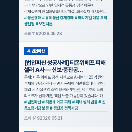
강제집행이 현실화됐습니다. 해결: 회생절차 개시신청과
보전처분·포괄적 금지명령을 동시에 신청하고
# 동산경매
# 유체동산 강제경매
# 매각기일 대응
# 회
재무자료로 계속기업가치를 입증해 매각을 중지시키고
생신청
# 보전처분
회생계획 인가를 받았습니다. 핵심 포인트는 속도 있는
조회 116
2026.05.28
동시신청과 법률·재무팀의 협업입니다.
4. 법인파산
[법인파산 성공사례] 티몬위메프 피해
셀러 A사 — 신보·중진공
긴급지원자금까지 받은 20억 채무,
문제: 티몬·위메프 정산 지연으로 A사는 약 20억 원의
성실경영 소명과 부인권 리스크까지
부채와 긴급지원자금 만기 문제에 직면했습니다. 원인:
폐업 시 성실경영 소명 요구와 부인권, 세무추징 등의
정리한 법인파산
리스크가 남아 개인 책임 노출 가능성이 컸습니다. 해결
포인트: 법인파산 절차를 선택해 부채 구조·자금흐름을
# 법인파산
# 티몬 위메프 피해
# 피해 셀러 법률
# 신
정밀 분석하고 성실경영 소명 자료와 정상거래 증빙을
용보증기금 보증
# 중진공 정책자금
사전 준비하여 부인권 대응과 연대보증 문제를
조회 149
2026.05.21
해소했습니다. 결과: 개인 책임 없이 약 10개월 만에
파산 종결로 법인 정리가 완료되어 대표의 신용 회복과
재기를 위한 기반을 마련했습니다.
기타