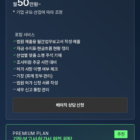
* 기업 규모·산업에 따라 조정
포함 서비스
✓
법원 제출용 월간업무보고서 작성·제출
✓
자금 수지표·현금흐름 현황 정리
✓
산업별 맞춤 소명 주석 기재
✓
조사위원 추궁 사전 대비
✓
허가 사항 이행 여부 체크
—
기장 (회계 장부 관리)
—
법원 허가 신청 서류 작성
—
세무 신고 통합 관리
베이직 상담 신청
PREMIUM PLAN
추천
기장·보고서·허가서 완전 위탁
기장부터 월간보고서·허가서·세무까지