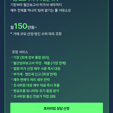
재무 전체를 하나의 팀에 맡기는 풀 아웃소싱
150
월
만원~
* 거래 규모·산업·법인 수에 따라 조정
포함 서비스
✓
기장 (회계 장부 통합 관리)
✓
월간업무보고서 작성 · 제출 (기장 연계)
✓
법원 허가 신청 재무 서류 즉시 대응
✓
부가세 · 법인세 신고 (회생 연계)
✓
채무 면제익 처리 세무 전략
✓
조사위원 대응 재무 자료 즉시 추출
✓
현금흐름 모니터링·조기 종결 분석
✓
조사위원 출신 전문가 직접 검토
프리미엄 상담 신청