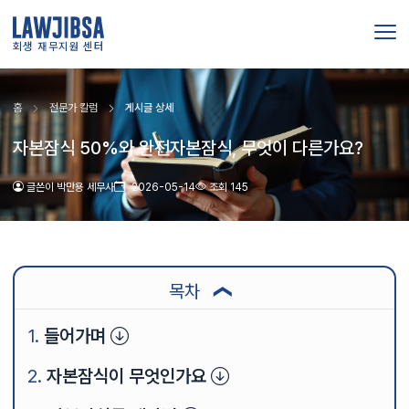
회생 재무지원 센터
홈
전문가 칼럼
게시글 상세
자본잠식 50%와 완전자본잠식, 무엇이 다른가요?
글쓴이 박만용 세무사
2026-05-14
조회 145
목차
❯
들어가며
자본잠식이 무엇인가요