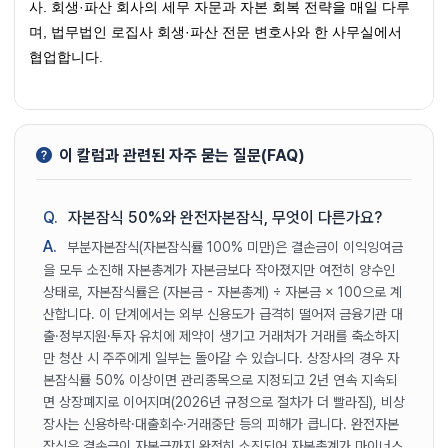
사. 회생·파산 회사의 세무 자문과 자본 회복 전략을 매일 다루
며, 법무법인 로집사 회생·파산 전문 변호사와 한 사무실에서 
협업합니다.
이 칼럼과 관련된 자주 묻는 질문(FAQ)
Q.
자본잠식 50%와 완전자본잠식, 무엇이 다른가요?
A.
부분자본잠식(자본잠식률 100% 미만)은 결손금이 이익잉여금
을 모두 소진해 자본총계가 자본금보다 작아졌지만 여전히 양수인
상태로, 자본잠식률은 (자본금 - 자본총계) ÷ 자본금 × 100으로 계
산합니다. 이 단계에서는 외부 신용도가 급격히 떨어져 금융기관 대
출·정부지원·투자 유치에 제약이 생기고 거래처가 거래를 축소하지
만 청산 시 주주에게 일부는 돌아갈 수 있습니다. 상장사의 경우 자
본잠식률 50% 이상이면 관리종목으로 지정되고 2년 연속 지속되
면 상장폐지로 이어지며(2026년 규정으로 절차가 더 빨라짐), 비상
장사는 신용하락·대출회수·거래중단 등의 피해가 큽니다. 완전자본
잠식은 결손금이 자본금까지 완전히 소진되어 자본총계가 마이너스