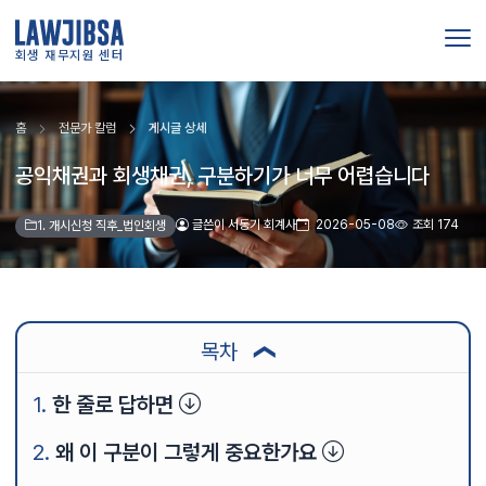
회생 재무지원 센터
홈
전문가 칼럼
게시글 상세
공익채권과 회생채권, 구분하기가 너무 어렵습니다
글쓴이 서동기 회계사
2026-05-08
조회 174
1. 개시신청 직후_법인회생
목차
❯
한 줄로 답하면
왜 이 구분이 그렇게 중요한가요