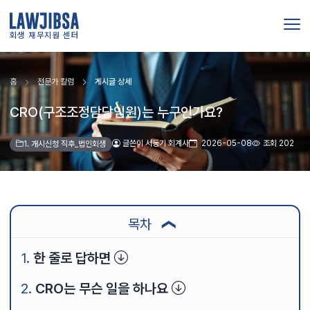
회생 재무지원 센터
홈
전문가 칼럼
게시글 상세
CRO(구조조정담당임원)는 누구인가요?
글쓴이 서동기 회계사
2026-05-08
조회 202
1. 개시신청 직후_법인회생
목차
❯
한 줄로 답하면
CRO는 무슨 일을 하나요