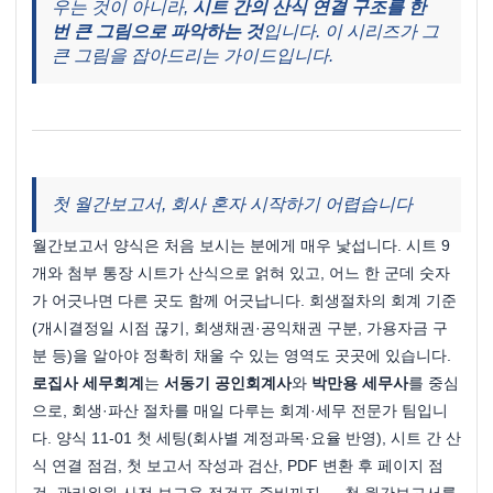
우는 것이 아니라, 
시트 간의 산식 연결 구조를 한 
번 큰 그림으로 파악하는 것
입니다. 이 시리즈가 그 
큰 그림을 잡아드리는 가이드입니다.
첫 월간보고서, 회사 혼자 시작하기 어렵습니다
월간보고서 양식은 처음 보시는 분에게 매우 낯섭니다. 시트 9
개와 첨부 통장 시트가 산식으로 얽혀 있고, 어느 한 군데 숫자
가 어긋나면 다른 곳도 함께 어긋납니다. 회생절차의 회계 기준
(개시결정일 시점 끊기, 회생채권·공익채권 구분, 가용자금 구
분 등)을 알아야 정확히 채울 수 있는 영역도 곳곳에 있습니다.
로집사 세무회계
는 
서동기 공인회계사
와 
박만용 세무사
를 중심
으로, 회생·파산 절차를 매일 다루는 회계·세무 전문가 팀입니
다. 양식 11-01 첫 세팅(회사별 계정과목·요율 반영), 시트 간 산
식 연결 점검, 첫 보고서 작성과 검산, PDF 변환 후 페이지 점
검, 관리위원 사전 보고용 점검표 준비까지 — 첫 월간보고서를 