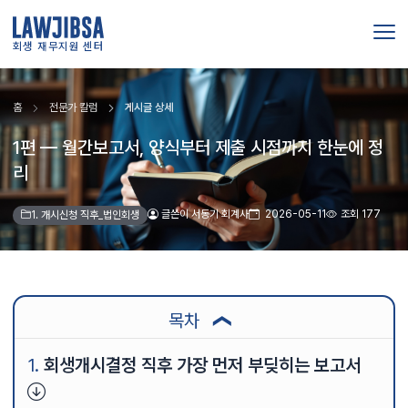
회생 재무지원 센터
홈
전문가 칼럼
게시글 상세
1편 — 월간보고서, 양식부터 제출 시점까지 한눈에 정
리
글쓴이 서동기 회계사
2026-05-11
조회 177
1. 개시신청 직후_법인회생
목차
❯
회생개시결정 직후 가장 먼저 부딪히는 보고서