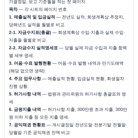
가결정일, 보고 기준월을 적는 첫 페이지.
목차
 — 각 시트의 페이지 번호.
1. 매출실적 및 입금실적
 — 전년도 실적, 회생계획상 추정치, 
당해년도 실적을 월별로 비교.
2-1. 자금수지표(총괄)
 — 회생계획상 수입·지출과 실제 수입·
지출을 월별로 비교.
2-2. 자금수지 실적명세표
 — 당월 실제 자금 수입과 지출 항목
별 세부 명세.
3. 어음·수표 발행현황
 — 어음·수표 발행 내역과 만기도래액 
(해당 없으면 생략).
4. 주요 업무사항
 — 매출실적 현황, 입금실적 현황, 회생절차 
진행 상황.
5. 허가사항 내역
 — 법원과 관리위원의 허가사항 총괄표와 명
세.
6. 금원지출 내역
 — 허가사항 지출, 300만원 초과 지출, 300만
원 이하 지출 등 모든 지출 명세.
7. 공익채권 현황표
 — 개시결정일·전년도말·전분기말·전월말·
당월말 기준 공익채권 잔액 비교.