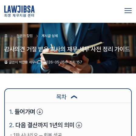
회생 재무지원 센터
홈
전문가 칼럼
게시글 상세
감사의견 거절 받은 회사의 재무·세무 사전 정리 가이드
글쓴이 박만용 세무사
2026-05-15
조회 157
목차
❯
들어가며
다음 결산까지 1년의 의미
1차 시나리오 ─ 회복 성공