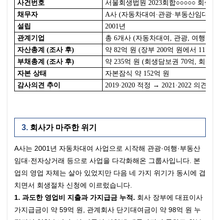
사건번호
서울회생법원 2023회합○○○○○ 회생
채무자
A사 (자동차대여·관광·부동산임대 등 
설립
2001년
관계기업
총 6개사 (자동차대여, 관광, 여행 관련
자산총계 (조사 후)
약 82억 원 (장부 200억 원에서 117억
부채총계 (조사 후)
약 235억 원 (회생담보권 70억, 회생채
자본 상태
자본잠식 약 152억 원
감사의견 추이
2019·2020 적정 → 2021·2022 의견
회사가 마주한 위기
A사는 2001년 자동차대여 사업으로 시작해 관광·여행·부동산
임대·전자상거래 등으로 사업을 다각화해온 그룹사입니다. 본
업의 영업 자체는 살아 있었지만 다음 네 가지 위기가 동시에 겹
치면서 회생절차 신청에 이르렀습니다.
1. 과도한 영업비 지출과 가지급금 누적.
 회사 장부에 대표이사 
가지급금이 약 59억 원, 관계회사 단기대여금이 약 98억 원 누