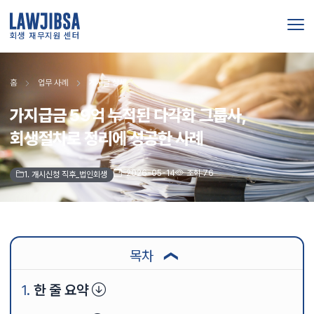
회생 재무지원 센터
홈
업무 사례
게시글 상세
가지급금 59억 누적된 다각화 그룹사,
회생절차로 정리에 성공한 사례
2026-05-14
조회 76
1. 개시신청 직후_법인회생
목차
❯
한 줄 요약