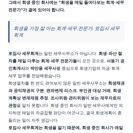
그래서 회생 중인 회사에는 "회생을 매일 들여다보는 회계·세무 
전문가"가 곁에 있어야 합니다.
회생을 가장 잘 아는 회계·세무 전문가, 로집사 세무
회계
로집사 세무회계
는 일반 세무사무소가 아닙니다. 
회생·파산 절
차를 매일 다루는 회계·세무 전문가들
이 모인 곳으로, 
서동기 공
인회계사
와 
박만용 세무사
를 중심으로 회생기업의 자금·회계·
세무 업무를 전담해왔습니다.
회생절차를 한 번도 겪어보지 않은 일반 세무사무소는 
회생채권
과 공익채권의 구분
, 
편파변제 리스크
, 
부인권 대상 거래
, 
회생
계획상 변제재원 추정
, 
조사위원·관리위원이 보는 재무자료의 
관점
을 알지 못합니다. 회생 중인 회사가 일반 세무사에게만 의
지하면 매일의 자금집행 판단이 어긋나고, 결국 회생계획이 흔
들리는 일이 자주 생깁니다.
로집사 세무회계는 회생을 알기 때문에, 회생 중인 회사가 매일 