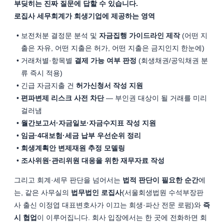
부딪히는 진짜 질문에 답할 수 있습니다.
로집사 세무회계가 회생기업에 제공하는 영역
보전처분 결정문 분석 및 
자금집행 가이드라인 제작
 (어떤 지
출은 자유, 어떤 지출은 허가, 어떤 지출은 금지인지 한눈에)
거래처별·항목별 
결제 가능 여부 판정
 (회생채권/공익채권 분
류 즉시 적용)
긴급 자금지출 건 
허가신청서 작성 지원
편파변제 리스크 사전 차단
 — 부인권 대상이 될 거래를 미리 
걸러냄
월간보고서·자금일보·자금수지표 작성 지원
임금·4대보험·세금 납부 우선순위 정리
회생계획안 변제재원 추정 모델링
조사위원·관리위원 대응을 위한 재무자료 작성
그리고 회계·세무 판단을 넘어서는 
법적 판단이 필요한 순간
에
는, 같은 사무실의 
법무법인 로집사
(서울회생법원 수석부장판
사 출신 이정엽 대표변호사가 이끄는 회생·파산 전문 로펌)와 
즉
시 협업
이 이루어집니다. 회사 입장에서는 한 곳에 전화하면 회