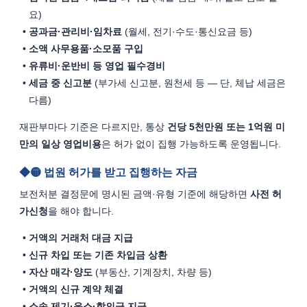
요)
공과금·관리비·임차료
 (월세, 전기·수도·통신요금 등)
소액 사무용품·소모품 구입
유류비·운반비 등 영업 필수경비
세금 중 신고분
 (부가세 신고분, 원천세 등 — 단, 체납 세금은 
다름)
재판부마다 기준은 다르지만, 통상 
건당 5천만원 또는 1억원 미
만의 일상 영업비용
은 허가 없이 집행 가능하도록 운영됩니다.
🟡 법원 허가를 받고 집행하는 자금
보전처분 결정문에 명시된 금액·유형 기준에 해당하면 
사전 허
가신청
을 해야 합니다.
거액의 거래처 대금 지급
신규 차입 또는 기존 차입금 상환
자산 매각·양도
 (부동산, 기계장치, 차량 등)
거액의 신규 계약 체결
소송 제기·응소·합의금 지급